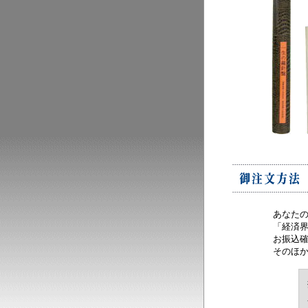
あなた
「経済
お振込
そのほ