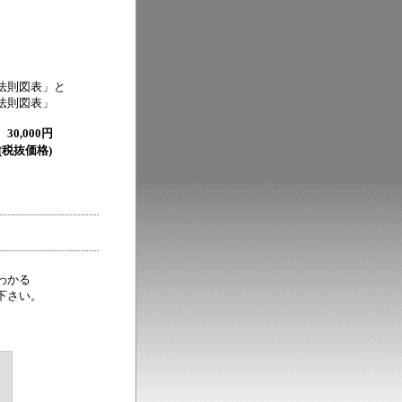
法則図表」と
法則図表」
30,000円
税抜価格)
わかる
下さい。
）