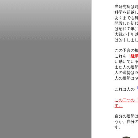
当研究所は
科学を超越
あくまでも
開設した初代
は昭和７年(
大戦が十年以
は的中しま
この予言の
これを
「経
い動いてい
また人の運
人の運勢は
人の運勢は
これは人の
この二つの
す。
自分の運勢
うか、自分
す。