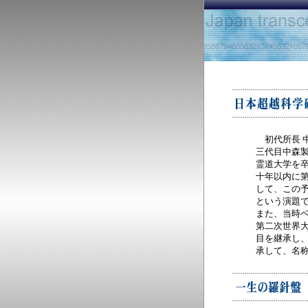
初代所長 
三代目中森
霊道大学を
十年以内に
して、この
という演題
また、当時
第二次世界
目を継承し
承して、名