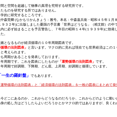
時間と空間を超越して物事の真理を究明する研究所です。
したものを研究する所ではありません。
科学的に研究するところです。
中森莞卿 (なかもりかんきょう：雅号。本名：中森嘉兵衛・昭和４５年１月８
１９３２年)に出版しました憂国の予言書「世界はどうなる」（精文館）の中
内に必ず始まることを予言警告し、７年目の昭和１４年(１９３９年)に勃発
した。
根拠となるものが経済循環の１０年周期図表です。
済循環の法則図表」
と言います。マクロ的に見れば現在でも世界経済はこの１
ると考えられます。
勢も周期があることを発表しております。
９年周期です。これを図表にしたものが
「運勢循環の法則図表」
です。
９年周期で好調期、下降期、どん底、上昇期、好調期と循環しています。
「一生の羅針盤」
でもあります。
「運勢循環の法則図表」と「経済循環の法則図表」を一枚の図表にまとめて発
は今どこにあるのか、これからどうなるのだろうか、これからどのように動い
の身の処し方はどうしたらよいだろうかとかマクロ的ではありますが、良くわ