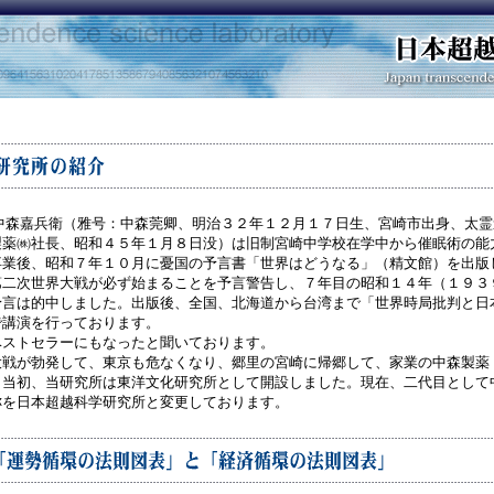
中森嘉兵衛（雅号：中森莞卿、明治３２年１２月１７日生、宮崎市出身、太霊
製薬㈱社長、昭和４５年１月８日没）は旧制宮崎中学校在学中から催眠術の能
卒業後、昭和７年１０月に憂国の予言書「世界はどうなる」（精文館）を出版
第二次世界大戦が必ず始まることを予言警告し、７年目の昭和１４年（１９３
予言は的中しました。出版後、全国、北海道から台湾まで「世界時局批判と日
で講演を行っております。
ベストセラーにもなったと聞いております。
大戦が勃発して、東京も危なくなり、郷里の宮崎に帰郷して、家業の中森製薬
、当初、当研究所は東洋文化研究所として開設しました。現在、二代目として
称を日本超越科学研究所と変更しております。