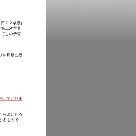
日７２歳没)
で第二次世界
してこの予言
０年周期に従
売しておりま
たらよいだろ
かるもので