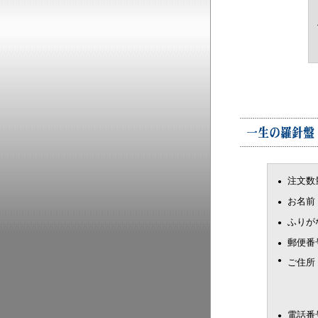
注文数
●
お名前
●
ふりが
●
郵便番
●
●
ご住所
電話番
●