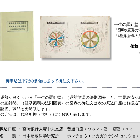
一生の羅針盤
「運勢循環の
「経済循環の
価格 
(
御申込は下記の要領に従って御注文下さい。
の運勢が良くわかる「一生の羅針盤」（運勢循環の法則図表）と、
世界経済が
界の羅針盤」（経済循環の法則図表）の図表の御注文は次の振込口座にお振込
確認後、製品を発送致します。
かの方法は、代金引換（代引）にてお送り致します。
振込口座
：
宮崎銀行大塚中央支店 普通口座７９３２７番 店番０９３
名 義
：
日本超越科学研究所（ニホンチョウエツカガクケンキュウショ