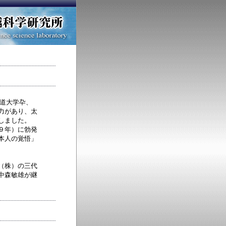
道大学卆、
力があり、太
しました。
９年）に勃発
本人の覚悟」
（株）の三代
中森敏雄が継