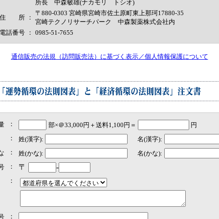
所長 中森敏雄(ナカモリ トシオ)
〒880-0303 宮崎県宮崎市佐土原町東上那珂17880-35
住 所
：
宮崎テクノリサーチパーク 中森製薬株式会社内
電話番号
：
0985-51-7655
通信販売の法規（訪問販売法）に基づく表示／個人情報保護について
：
量
部×＠33,000円＋送料1,100円＝
円
：
姓(漢字):
名(漢字):
：
な
姓(かな):
名(かな):
：
〒
-
号
：
：
号